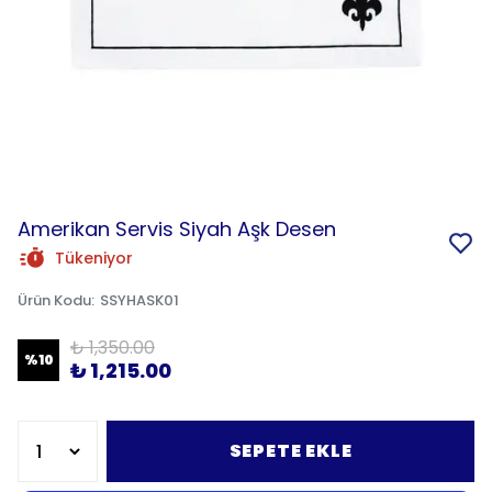
Amerikan Servis Siyah Aşk Desen
Tükeniyor
Ürün Kodu
:
SSYHASK01
₺ 1,350.00
%
10
₺ 1,215.00
SEPETE EKLE