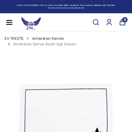
EVİNİZ İÇİN ARADIĞINIZ ÖZEL VE FARKLI TASARIM YEMEK TAKIMLARI, AKSESUARLAR, MUMLAR, DERİ ÜRÜNLER
VE ÇOK DAHA FAZLASI İÇİN ZM DECOR
0
EV TEKSTİL
Amerikan Servisi
Amerikan Servis Siyah Aşk Desen