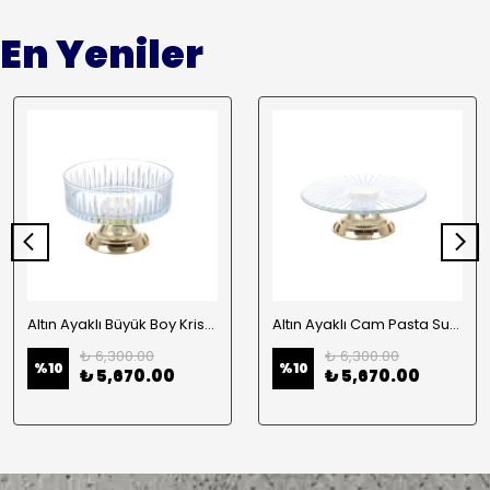
En Yeniler
Altın Ayaklı Büyük Boy Kristal Kase 25cm
Altın Ayaklı Cam Pasta Sunum 30cm
₺ 6,300.00
₺ 6,300.00
%
10
%
10
₺ 5,670.00
₺ 5,670.00