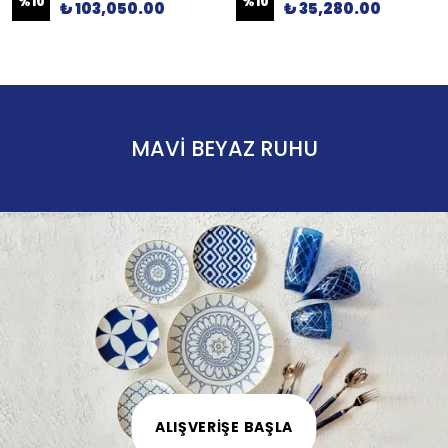
%
10
%
10
₺ 103,050.00
₺ 35,280.00
MAVİ BEYAZ RUHU
ALIŞVERİŞE BAŞLA