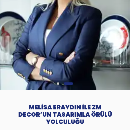
MELİSA ERAYDIN İLE ZM
DECOR’UN TASARIMLA ÖRÜLÜ
YOLCULUĞU