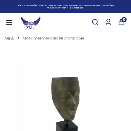
EVİNİZ İÇİN ARADIĞINIZ ÖZEL VE FARKLI TASARIM YEMEK TAKIMLARI, AKSESUARLAR, MUMLAR, DERİ ÜRÜNLER
VE ÇOK DAHA FAZLASI İÇİN ZM DECOR
0
OBJE
Mask mermer kaideli bronz obje