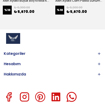
Altın Ayaklı Büyük Boy Kristal Kase 25cm
Altın Ayaklı Cam Pasta Sunum 30cm
₺ 6,300.00
₺ 6,300.00
%
10
%
10
₺ 5,670.00
₺ 5,670.00
Kategoriler
Hesabım
Hakkımızda