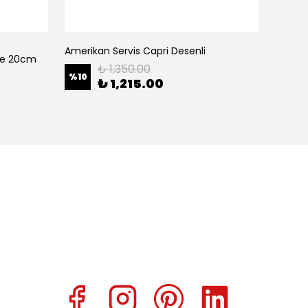
Amerikan Servis Capri Desenli
Amerik
ase 20cm
₺ 1,350.00
%
10
%
10
₺ 1,215.00