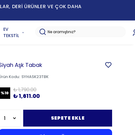
MLAR, DERİ ÜRÜNLER VE ÇOK DAHA
EV
TEKSTİL
Siyah Aşk Tabak
Ürün Kodu
:
SYHASK23TBK
₺ 1,790.00
%
10
₺ 1,611.00
SEPETE EKLE