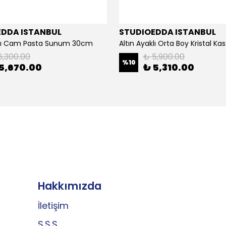
EDDA ISTANBUL
STUDIOEDDA ISTANBUL
klı Cam Pasta Sunum 30cm
Altın Ayaklı Orta Boy Kristal K
6,300.00
₺ 5,900.00
%
10
5,670.00
₺ 5,310.00
Hakkımızda
İletişim
S.S.S