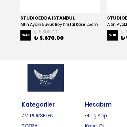
STUDIOEDDA ISTANBUL
STUDIO
Altın Ayaklı Büyük Boy Kristal Kase 25cm
Altın Aya
₺ 6,300.00
₺ 
%
10
%
10
₺ 5,670.00
₺ 
Kategoriler
Hesabım
ZM PORSELEN
Giriş Yap
SOFRA
Kayıt Ol