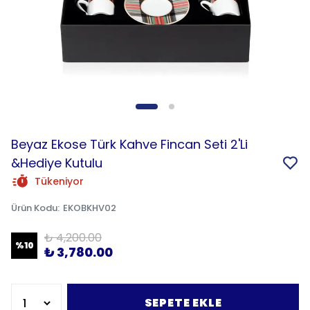
Beyaz Ekose Türk Kahve Fincan Seti 2'Li
&Hediye Kutulu
Tükeniyor
Ürün Kodu
:
EKOBKHV02
₺ 4,200.00
%
10
₺ 3,780.00
SEPETE EKLE