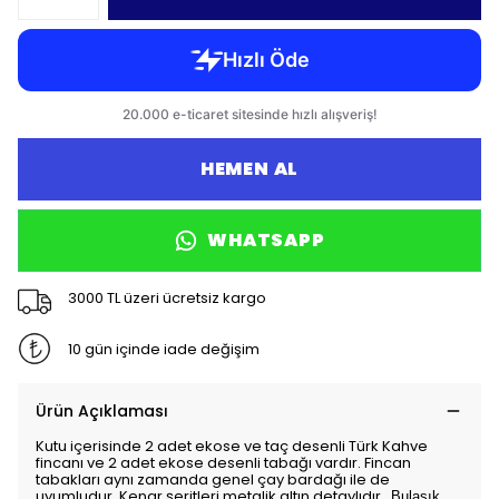
HEMEN AL
WHATSAPP
3000 TL üzeri ücretsiz kargo
10 gün içinde iade değişim
Ürün Açıklaması
Kutu içerisinde 2 adet ekose ve taç desenli Türk Kahve
fincanı ve 2 adet ekose desenli tabağı vardır. Fincan
tabakları aynı zamanda genel çay bardağı ile de
uyumludur. Kenar şeritleri metalik altın detaylıdır. .
Bulaşık