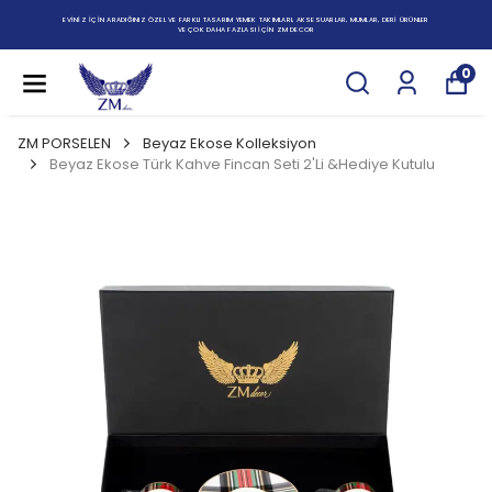
EVİNİZ İÇİN ARADIĞINIZ ÖZEL VE FARKLI TASARIM YEMEK TAKIMLARI, AKSESUARLAR, MUMLAR, DERİ ÜRÜNLER
VE ÇOK DAHA FAZLASI İÇİN ZM DECOR
0
ZM PORSELEN
Beyaz Ekose Kolleksiyon
Beyaz Ekose Türk Kahve Fincan Seti 2'Li &Hediye Kutulu