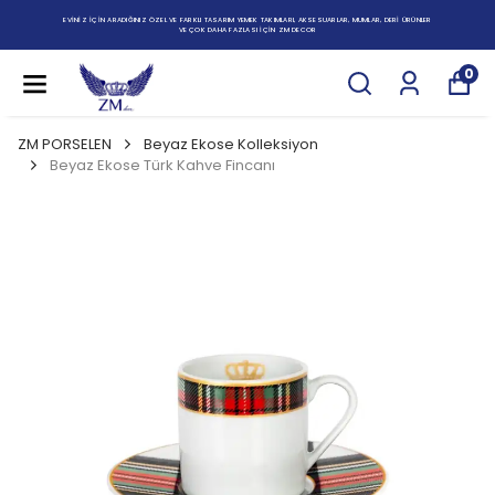
EVİNİZ İÇİN ARADIĞINIZ ÖZEL VE FARKLI TASARIM YEMEK TAKIMLARI, AKSESUARLAR, MUMLAR, DERİ ÜRÜNLER
VE ÇOK DAHA FAZLASI İÇİN ZM DECOR
0
ZM PORSELEN
Beyaz Ekose Kolleksiyon
Beyaz Ekose Türk Kahve Fincanı