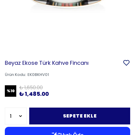
Beyaz Ekose Türk Kahve Fincanı
Ürün Kodu
:
EK0BKHV01
₺ 1,650.00
%
10
₺ 1,485.00
SEPETE EKLE