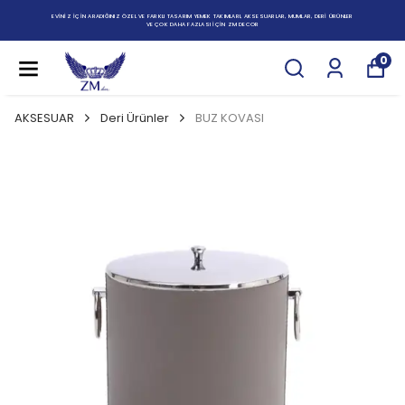
EVİNİZ İÇİN ARADIĞINIZ ÖZEL VE FARKLI TASARIM YEMEK TAKIMLARI, AKSESUARLAR, MUMLAR, DERİ ÜRÜNLER
VE ÇOK DAHA FAZLASI İÇİN ZM DECOR
0
AKSESUAR
Deri Ürünler
BUZ KOVASI