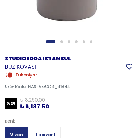
STUDIOEDDA ISTANBUL
BUZ KOVASI
Tükeniyor
Ürün Kodu
:
NAR-A46024_41644
₺ 8,250.00
%
25
₺ 6,187.50
Renk
Vizon
Lacivert