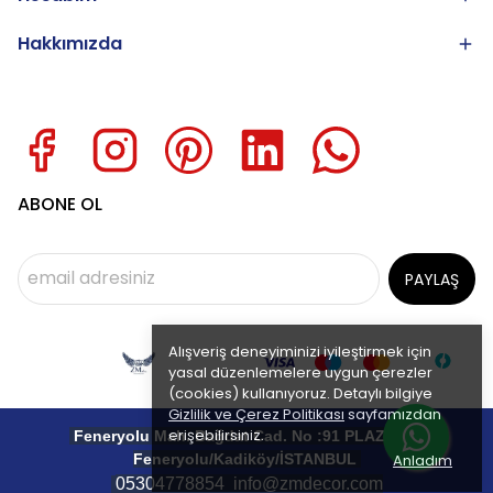
Hakkımızda
ABONE OL
PAYLAŞ
Alışveriş deneyiminizi iyileştirmek için
yasal düzenlemelere uygun çerezler
(cookies) kullanıyoruz. Detaylı bilgiye
Gizlilik ve Çerez Politikası
sayfamızdan
erişebilirsiniz.
Feneryolu Mah. Bağdat Cad. No :91 PLAZA 111
Feneryolu/Kadiköy/İSTANBUL
Anladım
05304778854
info@zmdecor.com