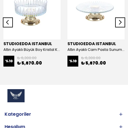
STUDIOEDDA ISTANBUL
STUDIOEDDA ISTANBUL
Altın Ayaklı Büyük Boy Kristal Kase 25cm
Altın Ayaklı Cam Pasta Sunum 30cm
₺ 6,300.00
₺ 6,300.00
%
10
%
10
₺ 5,670.00
₺ 5,670.00
Kategoriler
Hesabım