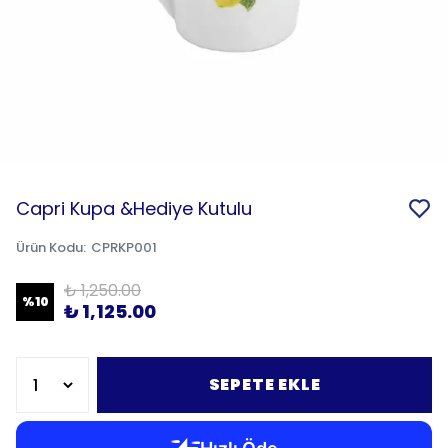
Capri Kupa &Hediye Kutulu
Ürün Kodu
:
CPRKP001
₺ 1,250.00
%
10
₺ 1,125.00
SEPETE EKLE