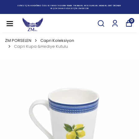
EVİNİZ İÇİN ARADIĞINIZ ÖZEL VE FARKLI TASARIM YEMEK TAKIMLARI, AKSESUARLAR, MUMLAR, DERİ ÜRÜNLER
VE ÇOK DAHA FAZLASI İÇİN ZM DECOR
0
ZM PORSELEN
Capri Koleksiyon
Capri Kupa &Hediye Kutulu