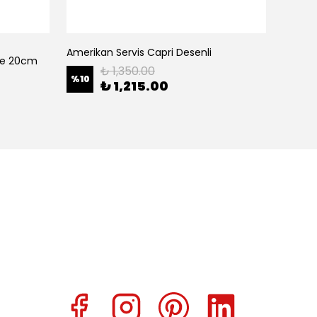
Amerikan Servis Capri Desenli
Amerik
ase 20cm
₺ 1,350.00
%
10
%
10
₺ 1,215.00