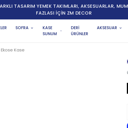
E FARKLI TASARIM YEMEK TAKIMLARI, AKSESUARLAR, MU
FAZLASI İÇİN ZM DECOR
LER
SOFRA
KASE
DERİ
AKSESUAR
SUNUM
ÜRÜNLER
ı Ekose Kase