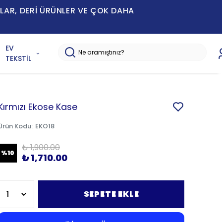
MLAR, DERİ ÜRÜNLER VE ÇOK DAHA
EV
TEKSTİL
Kırmızı Ekose Kase
Ürün Kodu
:
EKO18
₺ 1,900.00
%
10
₺ 1,710.00
SEPETE EKLE