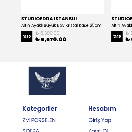
STUDIOEDDA ISTANBUL
STUDIO
Altın Ayaklı Büyük Boy Kristal Kase 25cm
Altın Aya
₺ 6,300.00
₺ 
%
10
%
10
₺ 5,670.00
₺ 
Kategoriler
Hesabım
ZM PORSELEN
Giriş Yap
SOFRA
Kayıt Ol