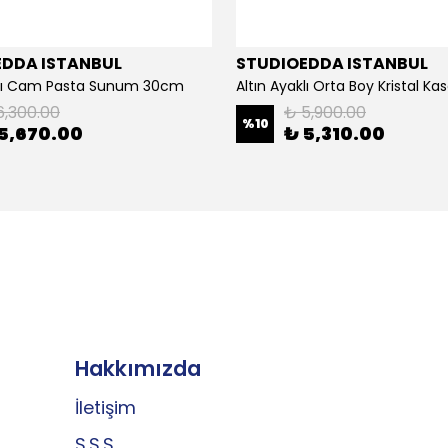
EDDA ISTANBUL
STUDIOEDDA ISTANBUL
klı Cam Pasta Sunum 30cm
Altın Ayaklı Orta Boy Kristal K
6,300.00
₺ 5,900.00
%
10
5,670.00
₺ 5,310.00
Hakkımızda
İletişim
S.S.S