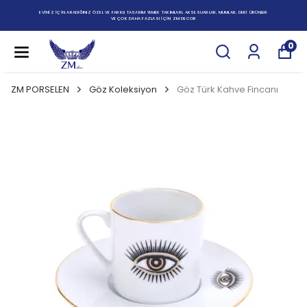
EVİNİZ İÇİN ARADIĞINIZ ÖZEL VE FARKLI TASARIM YEMEK TAKIMLARI, AKSESUARLAR, MUMLAR, DERİ ÜRÜNLER
VE ÇOK DAHA FAZLASI İÇİN ZM DECOR
0
ZM PORSELEN
Göz Koleksiyon
Göz Türk Kahve Fincanı