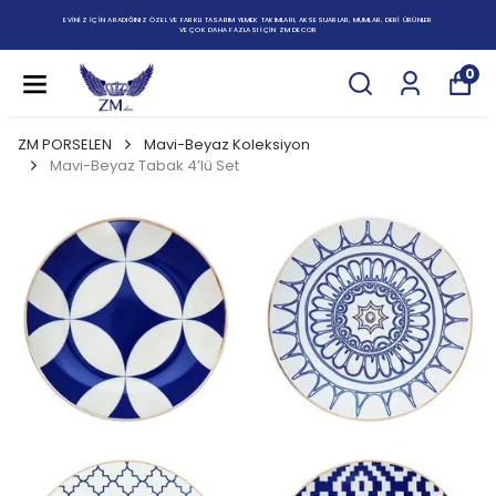
EVİNİZ İÇİN ARADIĞINIZ ÖZEL VE FARKLI TASARIM YEMEK TAKIMLARI, AKSESUARLAR, MUMLAR, DERİ ÜRÜNLER
VE ÇOK DAHA FAZLASI İÇİN ZM DECOR
0
ZM PORSELEN
Mavi-Beyaz Koleksiyon
Mavi-Beyaz Tabak 4’lü Set