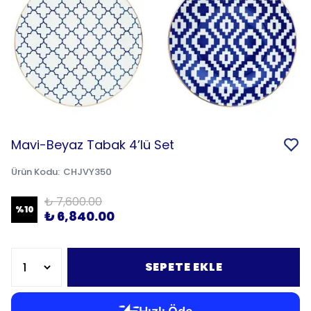
Mavi-Beyaz Tabak 4’lü Set
Ürün Kodu
:
CHJVY350
₺ 7,600.00
%
10
₺ 6,840.00
SEPETE EKLE