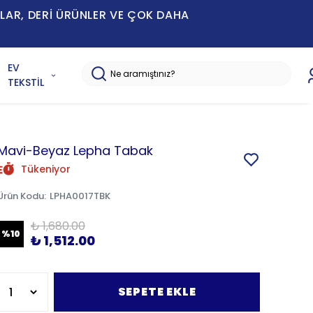
MLAR, DERİ ÜRÜNLER VE ÇOK DAHA
EV
TEKSTİL
Mavi-Beyaz Lepha Tabak
Tükeniyor
Ürün Kodu
:
LPHA0017TBK
₺ 1,680.00
%
10
₺ 1,512.00
SEPETE EKLE