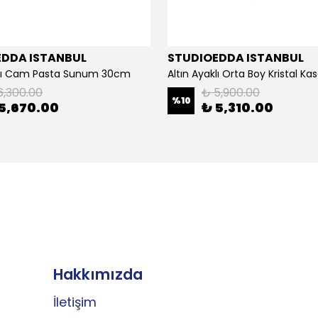
EDDA ISTANBUL
STUDIOEDDA ISTANBUL
klı Cam Pasta Sunum 30cm
Altın Ayaklı Orta Boy Kristal K
6,300.00
₺ 5,900.00
%
10
5,670.00
₺ 5,310.00
Hakkımızda
İletişim