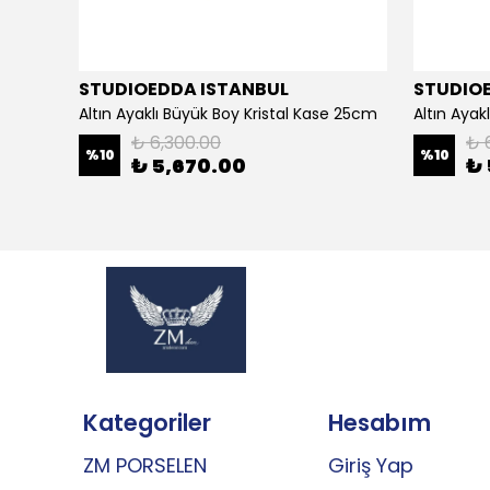
STUDIOEDDA ISTANBUL
STUDIO
Altın Ayaklı Büyük Boy Kristal Kase 25cm
Altın Aya
₺ 6,300.00
₺ 
%
10
%
10
₺ 5,670.00
₺ 
Kategoriler
Hesabım
ZM PORSELEN
Giriş Yap