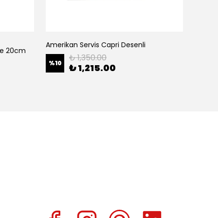
Amerikan Servis Capri Desenli
Amerik
ase 20cm
₺ 1,350.00
%
10
%
10
₺ 1,215.00