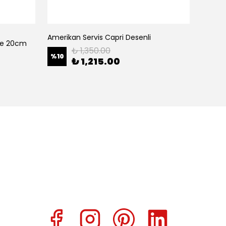
Amerikan Servis Capri Desenli
Amerik
ase 20cm
₺ 1,350.00
%
10
%
10
₺ 1,215.00