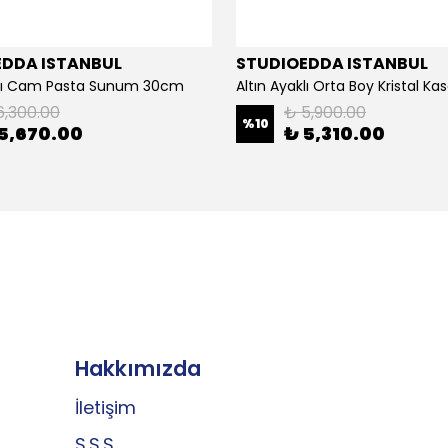
EDDA ISTANBUL
STUDIOEDDA ISTANBUL
klı Cam Pasta Sunum 30cm
Altın Ayaklı Orta Boy Kristal K
6,300.00
₺ 5,900.00
%
10
5,670.00
₺ 5,310.00
Hakkımızda
İletişim
S.S.S