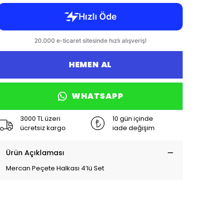
HEMEN AL
WHATSAPP
3000 TL üzeri
10 gün içinde
ücretsiz kargo
iade değişim
Ürün Açıklaması
Mercan Peçete Halkası 4’lü Set