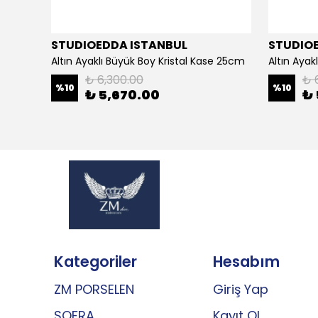
STUDIOEDDA ISTANBUL
STUDIO
Altın Ayaklı Büyük Boy Kristal Kase 25cm
Altın Aya
₺ 6,300.00
₺ 
%
10
%
10
₺ 5,670.00
₺ 
Kategoriler
Hesabım
ZM PORSELEN
Giriş Yap
SOFRA
Kayıt Ol