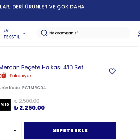
MLAR, DERİ ÜRÜNLER VE ÇOK DAHA
EV
TEKSTİL
Mercan Peçete Halkası 4’lü Set
Tükeniyor
Ürün Kodu
:
PCTMRC04
₺ 2,500.00
%
10
₺ 2,250.00
SEPETE EKLE