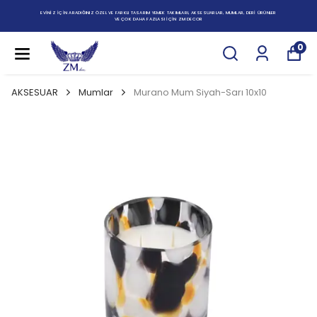
EVİNİZ İÇİN ARADIĞINIZ ÖZEL VE FARKLI TASARIM YEMEK TAKIMLARI, AKSESUARLAR, MUMLAR, DERİ ÜRÜNLER
VE ÇOK DAHA FAZLASI İÇİN ZM DECOR
0
AKSESUAR
Mumlar
Murano Mum Siyah-Sarı 10x10