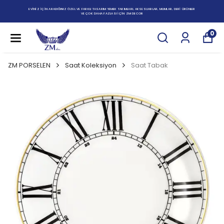
EVİNİZ İÇİN ARADIĞINIZ ÖZEL VE FARKLI TASARIM YEMEK TAKIMLARI, AKSESUARLAR, MUMLAR, DERİ ÜRÜNLER
VE ÇOK DAHA FAZLASI İÇİN ZM DECOR
0
ZM PORSELEN
Saat Koleksiyon
Saat Tabak