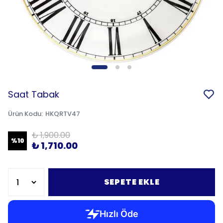
Saat Tabak
Ürün Kodu
:
HKQRTV47
₺ 1,900.00
%
10
₺ 1,710.00
SEPETE EKLE