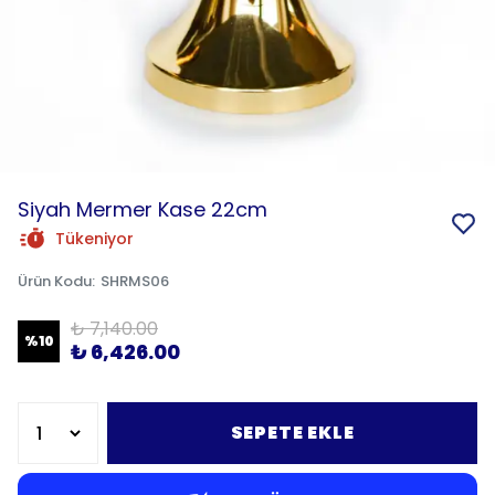
Siyah Mermer Kase 22cm
Tükeniyor
Ürün Kodu
:
SHRMS06
₺ 7,140.00
%
10
₺ 6,426.00
SEPETE EKLE