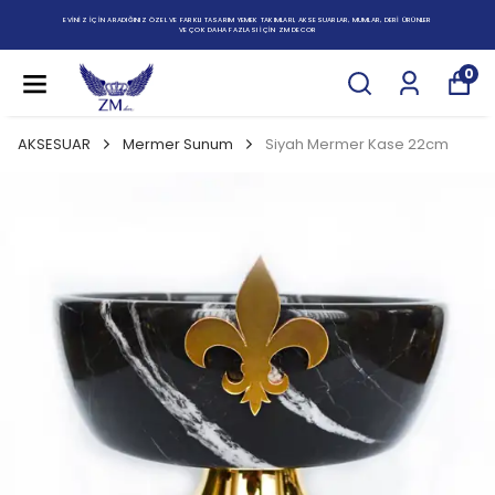
EVİNİZ İÇİN ARADIĞINIZ ÖZEL VE FARKLI TASARIM YEMEK TAKIMLARI, AKSESUARLAR, MUMLAR, DERİ ÜRÜNLER
VE ÇOK DAHA FAZLASI İÇİN ZM DECOR
0
AKSESUAR
Mermer Sunum
Siyah Mermer Kase 22cm