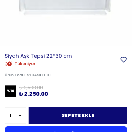
Siyah Aşk Tepsi 22*30 cm
Tükeniyor
Ürün Kodu
:
SYHASKT001
₺ 2,500.00
%
10
₺ 2,250.00
SEPETE EKLE