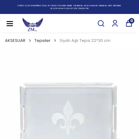
EVİNİZ İÇİN ARADIĞINIZ ÖZEL VE FARKLI TASARIM YEMEK TAKIMLARI, AKSESUARLAR, MUMLAR, DERİ ÜRÜNLER
VE ÇOK DAHA FAZLASI İÇİN ZM DECOR
0
AKSESUAR
Tepsiler
Siyah Aşk Tepsi 22*30 cm